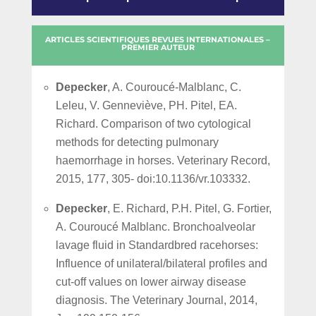
ARTICLES SCIENTIFIQUES REVUES INTERNATIONALES –
PREMIER AUTEUR
Depecker
, A. Couroucé-Malblanc, C.
Leleu, V. Genneviève, PH. Pitel, EA.
Richard. Comparison of two cytological
methods for detecting pulmonary
haemorrhage in horses. Veterinary Record,
2015, 177, 305- doi:10.1136/vr.103332.
Depecker
, E. Richard, P.H. Pitel, G. Fortier,
A. Couroucé Malblanc. Bronchoalveolar
lavage fluid in Standardbred racehorses:
Influence of unilateral/bilateral profiles and
cut-off values on lower airway disease
diagnosis. The Veterinary Journal, 2014,