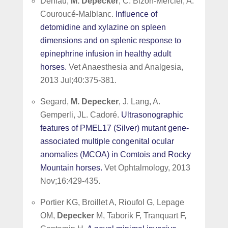
Deniau,
M. Depecker
, C. Bizon-Mercier, A.
Couroucé-Malblanc.
Influence of
detomidine and xylazine on spleen
dimensions and on splenic response to
epinephrine infusion in healthy adult
horses.
Vet Anaesthesia and Analgesia,
2013 Jul;40:375-381.
Segard,
M. Depecker
, J. Lang, A.
Gemperli, JL. Cadoré.
Ultrasonographic
features of PMEL17 (Silver) mutant gene-
associated multiple congenital ocular
anomalies (MCOA) in Comtois and Rocky
Mountain horses.
Vet Ophtalmology, 2013
Nov;16:429-435.
Portier KG, Broillet A, Rioufol G, Lepage
OM,
Depecker
M, Taborik F, Tranquart F,