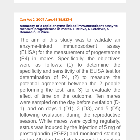
Can Vet J. 2007 Aug;48(8):823-6
Accuracy of a rapid enzyme-linked immunosorbent assay to
measure progesterone in mares. F Relave, R Lefebvre, S
Beaudoin, C Price.
The aim of this study was to validate an
enzyme-linked immunosorbent assay
(ELISA) for the measurement of progesterone
(P4) in mares. Specifically, the objectives
were as follows: (1) to determine the
specificity and sensitivity of the ELISA test for
determination of P4, (2) to measure the
potential agreement between the 2 people
performing the test, and 3) to evaluate the
effect of time on the outcome. Ten mares
were sampled on the day before ovulation (D-
1), and on days 1 (D1), 3 (D3), and 5 (D5)
following ovulation, during the reproductive
season. While mares were cycling regularly,
estrus was induced by the injection of 5 mg of
prostaglandin (PGF2) and monitored starting
on the 4th day by daily transrectal palpation