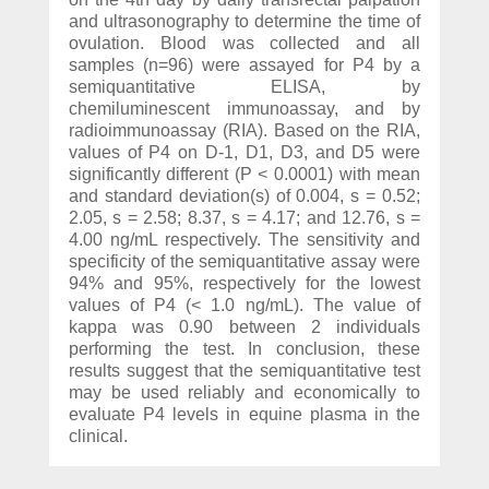
and ultrasonography to determine the time of
ovulation. Blood was collected and all
samples (n=96) were assayed for P4 by a
semiquantitative ELISA, by
chemiluminescent immunoassay, and by
radioimmunoassay (RIA). Based on the RIA,
values of P4 on D-1, D1, D3, and D5 were
significantly different (P < 0.0001) with mean
and standard deviation(s) of 0.004, s = 0.52;
2.05, s = 2.58; 8.37, s = 4.17; and 12.76, s =
4.00 ng/mL respectively. The sensitivity and
specificity of the semiquantitative assay were
94% and 95%, respectively for the lowest
values of P4 (< 1.0 ng/mL). The value of
kappa was 0.90 between 2 individuals
performing the test. In conclusion, these
results suggest that the semiquantitative test
may be used reliably and economically to
evaluate P4 levels in equine plasma in the
clinical.