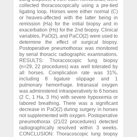
collected thoracoscopically using a pre-tied
ligating loop. Horses were either normal (C)
or heaves-affected with the latter being in
remission (Ha) for the initial biopsy and in
exacerbation (Hs) for the 2nd biopsy. Clinical
variables, PaO(2), and PaCO(2) were used to
determine the effect of surgical biopsy.
Postoperative pneumothorax was monitored
by serial thoracic radiographic examinations.
RESULTS: Thoracoscopic lung biopsy
(n=29, 22 procedures) was well tolerated by
all horses. Complication rate was 31%,
including 8 ligature slippage and 1
pulmonary hemorrhage. Intranasal oxygen
was administered intraoperatively to 6 horses
(2 C, 1 Ha, 3 Hs) with severe hypoxemia or
labored breathing. There was a significant
decrease in PaO(2) during surgery in horses
not supplemented with oxygen. Postoperative
pneumothorax (21/22 procedures) detected
radiographically resolved within 3 weeks.
CONCLUSION: Thoracoscopic lung biopsy