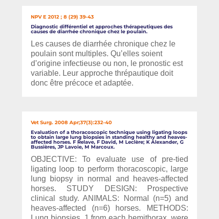
NPV E 2012 ; 8 (29) 39-43
Diagnostic différentiel et approches thérapeutiques des
causes de diarrhée chronique chez le poulain.
Les causes de diarrhée chronique chez le
poulain sont multiples. Qu’elles soient
d’origine infectieuse ou non, le pronostic est
variable. Leur approche thrépautique doit
donc être précoce et adaptée.
Vet Surg. 2008 Apr;37(3):232-40
Evaluation of a thoracoscopic technique using ligating loops
to obtain large lung biopsies in standing healthy and heaves-
affected horses. F Relave, F David, M Leclère; K Alexander, G
Bussières, JP Lavoie, M Marcoux.
OBJECTIVE: To evaluate use of pre-tied
ligating loop to perform thoracoscopic, large
lung biopsy in normal and heaves-affected
horses. STUDY DESIGN: Prospective
clinical study. ANIMALS: Normal (n=5) and
heaves-affected (n=6) horses. METHODS:
Lung biopsies, 1 from each hemithorax, were