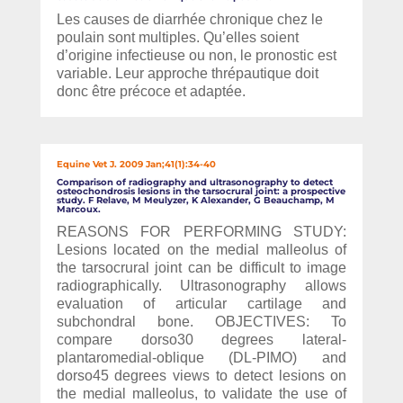
Les causes de diarrhée chronique chez le
poulain sont multiples. Qu’elles soient
d’origine infectieuse ou non, le pronostic est
variable. Leur approche thrépautique doit
donc être précoce et adaptée.
Equine Vet J. 2009 Jan;41(1):34-40
Comparison of radiography and ultrasonography to detect
osteochondrosis lesions in the tarsocrural joint: a prospective
study. F Relave, M Meulyzer, K Alexander, G Beauchamp, M
Marcoux.
REASONS FOR PERFORMING STUDY:
Lesions located on the medial malleolus of
the tarsocrural joint can be difficult to image
radiographically. Ultrasonography allows
evaluation of articular cartilage and
subchondral bone. OBJECTIVES: To
compare dorso30 degrees lateral-
plantaromedial-oblique (DL-PIMO) and
dorso45 degrees views to detect lesions on
the medial malleolus, to validate the use of