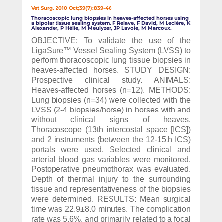
Vet Surg. 2010 Oct;39(7):839-46
Thoracoscopic lung biopsies in heaves-affected horses using
a bipolar tissue sealing system. F Relave, F David, M Leclère, K
Alexander, P Hélie, M Meulyzer, JP Lavoie, M Marcoux.
OBJECTIVE: To validate the use of the
LigaSure™ Vessel Sealing System (LVSS) to
perform thoracoscopic lung tissue biopsies in
heaves-affected horses. STUDY DESIGN:
Prospective clinical study. ANIMALS:
Heaves-affected horses (n=12). METHODS:
Lung biopsies (n=34) were collected with the
LVSS (2-4 biopsies/horse) in horses with and
without clinical signs of heaves.
Thoracoscope (13th intercostal space [ICS])
and 2 instruments (between the 12-15th ICS)
portals were used. Selected clinical and
arterial blood gas variables were monitored.
Postoperative pneumothorax was evaluated.
Depth of thermal injury to the surrounding
tissue and representativeness of the biopsies
were determined. RESULTS: Mean surgical
time was 22.9±8.0 minutes. The complication
rate was 5.6%, and primarily related to a focal