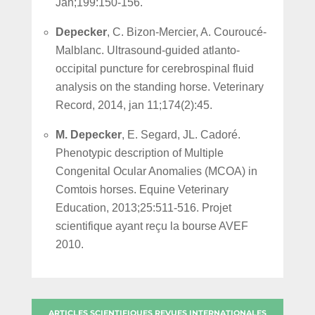
Jan;199:150-156.
Depecker
, C. Bizon-Mercier, A. Couroucé-
Malblanc. Ultrasound-guided atlanto-
occipital puncture for cerebrospinal fluid
analysis on the standing horse. Veterinary
Record, 2014, jan 11;174(2):45.
M. Depecker
, E. Segard, JL. Cadoré.
Phenotypic description of Multiple
Congenital Ocular Anomalies (MCOA) in
Comtois horses. Equine Veterinary
Education, 2013;25:511-516. Projet
scientifique ayant reçu la bourse AVEF
2010.
ARTICLES SCIENTIFIQUES REVUES INTERNATIONALES