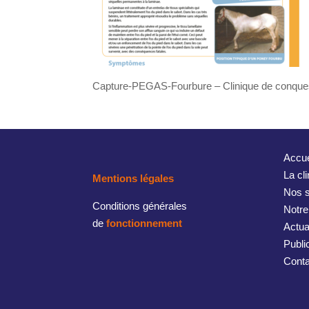
Capture-PEGAS-Fourbure – Clinique de conqu
Accue
La cl
Mentions légales
Nos s
Conditions générales
Notre
de
fonctionnement
Actua
Publi
Conta