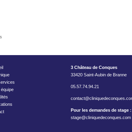
es
il
3 Château de Conques
inique
33420 Saint-Aubin de Branne
ervices
05.57.74.94.21
 équipe
lités
contact@cliniquedeconques.c
cations
Pour les demandes de stage :
ct
stage@cliniquedeconques.com