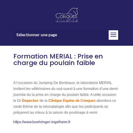
Sélectionner une page
Formation MERIAL : Prise en
charge du poulain faible
A l’occasion du Jumping De Bordeaux, le laboratoire MERIAL
invitent les vétérinaires du sud-ouest à une formation d’une demi-
journée du la prise en charge du poulain faible. A cette occasion
le Dr
Depecker
de la
Clinique Equine de Conques
abordera ce
vaste thème de la néonatalogie afin que les participants se
préparent au mieux à la saison de poulinage à venir.
https://www.boehringer-ingelheim.fr