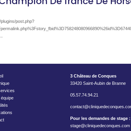
 Champion De france De Hor
/plugins/post.php?
permalink.php%3Fstory_fbid%3D758248080966890%26id%3D6744
..
il
3 Château de Conques
inique
33420 Saint-Aubin de Branne
ervices
05.57.74.94.21
 équipe
lités
contact@cliniquedeconques.c
cations
Pour les demandes de stage :
ct
stage@cliniquedeconques.com