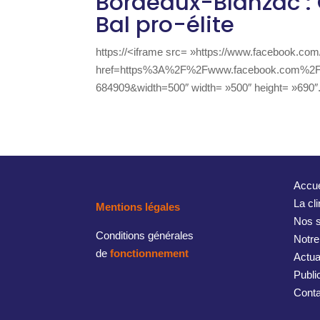
Bordeaux-Blanzac :
Bal pro-élite
https://<iframe src= »https://www.facebook.com
href=https%3A%2F%2Fwww.facebook.com%2F
684909&width=500″ width= »500″ height= »690″.
Accue
La cl
Mentions légales
Nos s
Conditions générales
Notre
de
fonctionnement
Actua
Publi
Conta