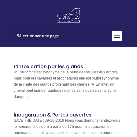
Sélectionner une page
L’intoxication par les glands
🍂 L’automne est synonyme de la perte des feuilles aux arbres,
mais pour les cavaliers et propriétaires elle est plutôt synonyme
de la chute des glands provenant des chênes. 🍁 En effet, un
cheval peut manger quelques glands sans que sa santé soit en
danger,...
Inauguration & Portes ouvertes
SAVE THE DATE | 09-10-2019 Nous vous donnons rendez-vous
le mercredi 9 octobre à partir de 17h pour l’inauguration du
nouveau bâtiment avec la salle de scanner, ainsi que pour nos