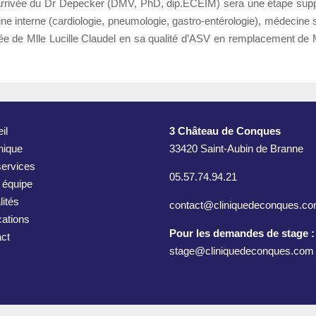
arrivée du Dr Depecker (DMV, PhD, dip.ECEIM) sera une étape suppl
interne (cardiologie, pneumologie, gastro-entérologie), médecine s
vée de Mlle Lucille Claudel en sa qualité d’ASV en remplacement de
il
3 Château de Conques
inique
33420 Saint-Aubin de Branne
ervices
05.57.74.94.21
 équipe
lités
contact@cliniquedeconques.c
cations
Pour les demandes de stage :
ct
stage@cliniquedeconques.com