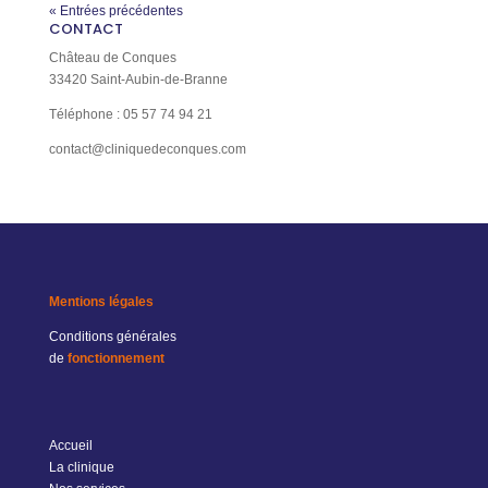
« Entrées précédentes
CONTACT
Château de Conques
33420 Saint-Aubin-de-Branne
Téléphone : 05 57 74 94 21
contact@cliniquedeconques.com
Mentions légales
Conditions générales
de
fonctionnement
Accueil
La clinique