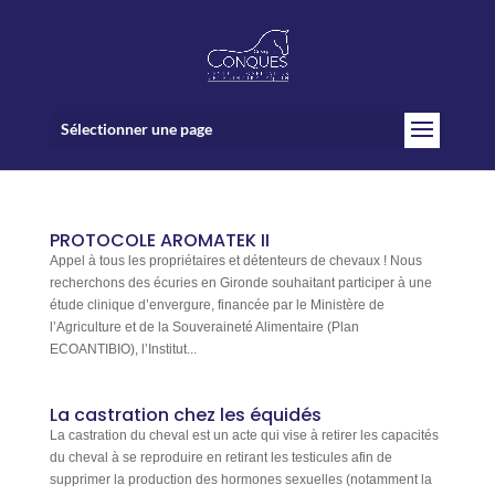
Sélectionner une page
PROTOCOLE AROMATEK II
Appel à tous les propriétaires et détenteurs de chevaux ! Nous
recherchons des écuries en Gironde souhaitant participer à une
étude clinique d’envergure, financée par le Ministère de
l’Agriculture et de la Souveraineté Alimentaire (Plan
ECOANTIBIO), l’Institut...
La castration chez les équidés
La castration du cheval est un acte qui vise à retirer les capacités
du cheval à se reproduire en retirant les testicules afin de
supprimer la production des hormones sexuelles (notamment la